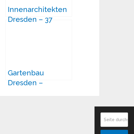
Innenarchitekten
Dresden – 37
Raumausstatter &
Interior Designer
Gartenbau
Dresden –
Landschaftsbau,
Baumpflege,
Gärtnereien &
mehr