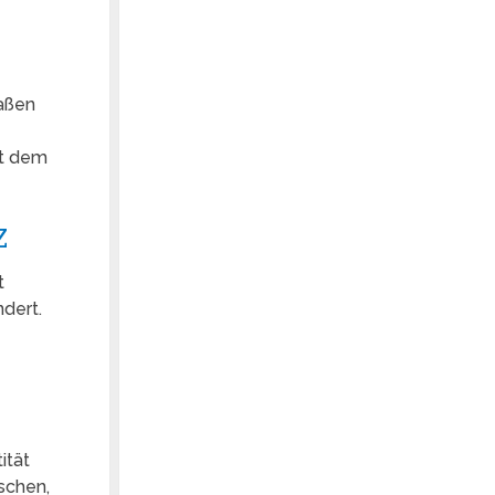
raßen
it dem
t
dert.
ität
schen,