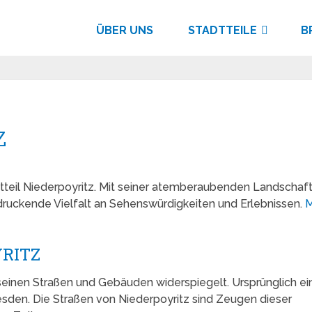
ÜBER UNS
STADTTEILE
B
z
tteil Niederpoyritz. Mit seiner atemberaubenden Landschaf
ndruckende Vielfalt an Sehenswürdigkeiten und Erlebnissen.
M
YRITZ
n seinen Straßen und Gebäuden widerspiegelt. Ursprünglich ei
resden. Die Straßen von Niederpoyritz sind Zeugen dieser