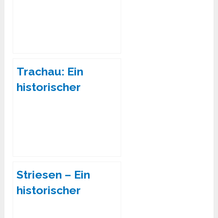
Dresden
Trachau: Ein
historischer
Stadtteil im
Nordwesten
Dresdens
Striesen – Ein
historischer
Stadtteil im Osten