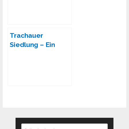
Dresdens
Trachauer
Siedlung – Ein
historischer
Schatz im
Nordwesten
Dresdens