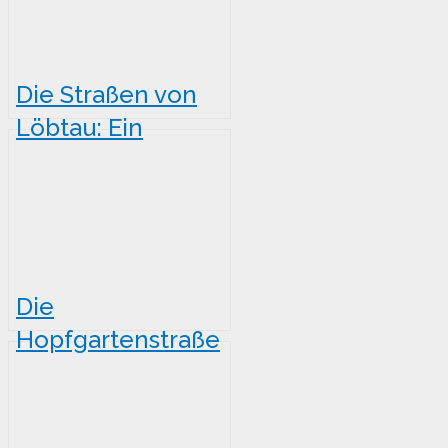
durch den
Dresdner Stadtteil
Die Straßen von
Löbtau: Ein
Spaziergang
durch die
Geschichte
Dresdens
Die
Hopfgartenstraße
in Johannstadt:
Eine Straße mit
Geschichte